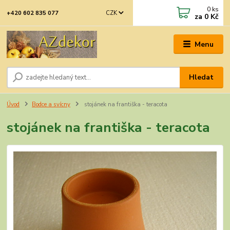
0
ks
CZK
+420 602 835 077
za
0 Kč
Menu
Hledat
Úvod
Bodce a svícny
stojánek na františka - teracota
stojánek na františka - teracota