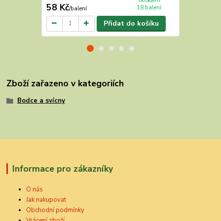
skladem
58 Kč
58 Kč
18 balení
/
balení
/
bale
Přidat do košíku
Zboží zařazeno v kategoriích
Bodce a svícny
Informace pro zákazníky
O nás
Jak nakupovat
Obchodní podmínky
Vrácení zboží