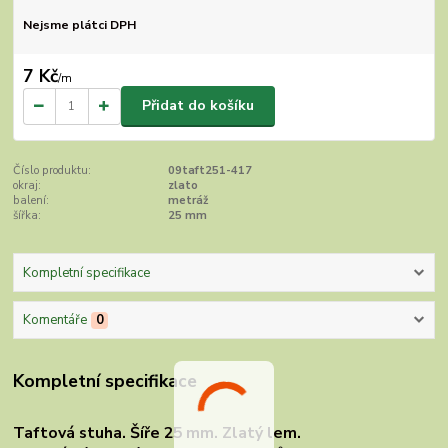
Nejsme plátci DPH
7 Kč
/
m
Přidat do košíku
Číslo produktu:
09taft251-417
okraj:
zlato
balení:
metráž
šířka:
25 mm
Kompletní specifikace
Komentáře
0
Kompletní specifikace
Taftová stuha. Šíře 25 mm. Zlatý lem.