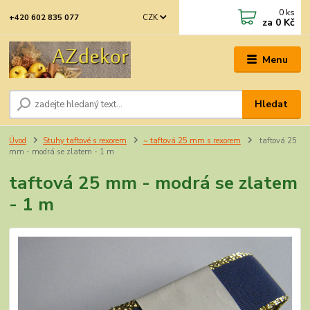
0
ks
CZK
+420 602 835 077
za
0 Kč
Menu
Hledat
Úvod
Stuhy taftové s rexorem
~ taftová 25 mm s rexorem
taftová 25
mm - modrá se zlatem - 1 m
taftová 25 mm - modrá se zlatem
- 1 m