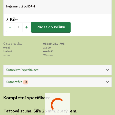
Nejsme plátci DPH
7 Kč
/
m
Přidat do košíku
Číslo produktu:
03taft251-705
okraj:
zlato
balení:
metráž
šířka:
25 mm
Kompletní specifikace
Komentáře
0
Kompletní specifikace
Taftová stuha. Šíře 25 mm. Zlatý lem.