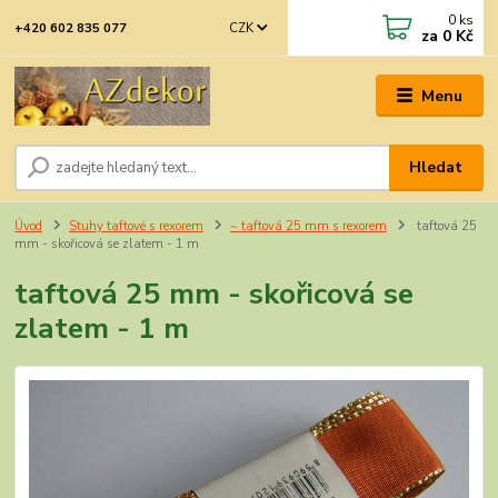
0
ks
CZK
+420 602 835 077
za
0 Kč
Menu
Hledat
Úvod
Stuhy taftové s rexorem
~ taftová 25 mm s rexorem
taftová 25
mm - skořicová se zlatem - 1 m
taftová 25 mm - skořicová se
zlatem - 1 m