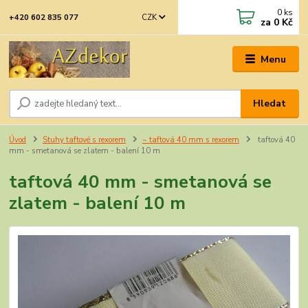
0
ks
CZK
+420 602 835 077
za
0 Kč
Menu
Hledat
Úvod
Stuhy taftové s rexorem
~ taftová 40 mm s rexorem
taftová 40
mm - smetanová se zlatem - balení 10 m
taftová 40 mm - smetanová se
zlatem - balení 10 m