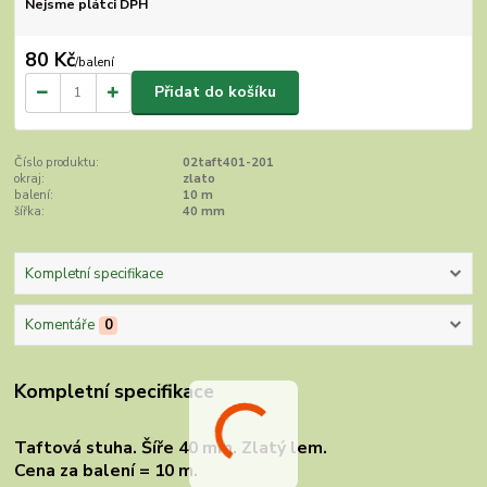
Nejsme plátci DPH
80 Kč
/
balení
Přidat do košíku
Číslo produktu:
02taft401-201
okraj:
zlato
balení:
10 m
šířka:
40 mm
Kompletní specifikace
Komentáře
0
Kompletní specifikace
Taftová stuha. Šíře 40 mm. Zlatý lem.
Cena za balení = 10 m.