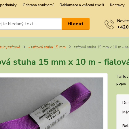
 podmínky
Ochrana soukromí
Reklamace a vrácení zboží
Kontakty
Nevíte
Hledat
+420
tuhy taftové
~ taftová stuha 15 mm
taftová stuha 15 mm x 10 m - fi
ová stuha 15 mm x 10 m - fialo
Taftov
popis
Dos
Měr
Bal