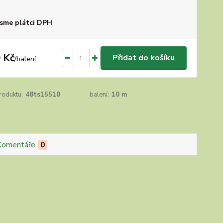
sme plátci DPH
 Kč
Přidat do košíku
/
balení
roduktu:
48ts15510
balení:
10 m
Komentáře
0