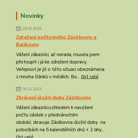
Novinky
28.02.2025
Zdražení poštovného Zásilkovny a
Balíkovny
Vážení zákazníci, ač nerada, musela jsem
přistoupit i já ke zdražení dopravy.
Veřejnost je již o této situaci obeznámena
z mnoha článků v médiích. Bo...
číst celé
05.11.2023
Zkrácení úložní doby Zásilkovny
Vážení zákazníci,vzhledem k navýšení
počtu zásilek v předvánočním
období, zkracuje Zásilkovna úložní doby na
pobočkách na 5 kalendářních dnů + 2 dny...
číst celé