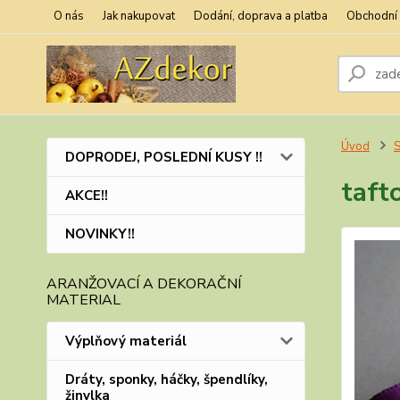
O nás
Jak nakupovat
Dodání, doprava a platba
Obchodní
Úvod
S
DOPRODEJ, POSLEDNÍ KUSY !!
taft
AKCE!!
NOVINKY!!
ARANŽOVACÍ A DEKORAČNÍ
MATERIAL
Výplňový materiál
Dráty, sponky, háčky, špendlíky,
žinylka