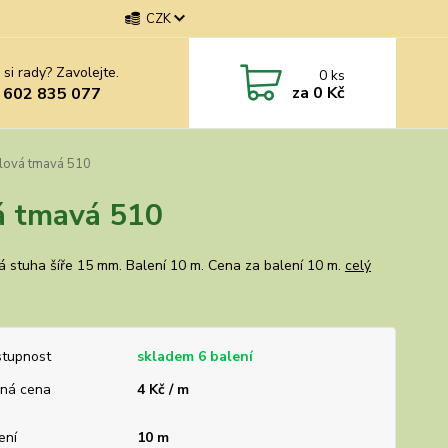
CZK
 si rady? Zavolejte.
0
ks
za
0 Kč
 602 835 077
alová tmavá 510
vá tmavá 510
á stuha šíře 15 mm. Balení 10 m. Cena za balení 10 m.
celý
tupnost
skladem 6 balení
ná cena
4 Kč / m
ení
10 m