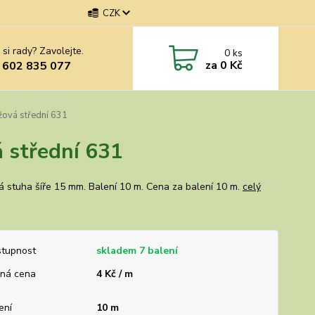
CZK
 si rady? Zavolejte.
0
ks
za
0 Kč
 602 835 077
žová střední 631
 střední 631
á stuha šíře 15 mm. Balení 10 m. Cena za balení 10 m.
celý
tupnost
skladem 7 balení
ná cena
4 Kč / m
ení
10 m