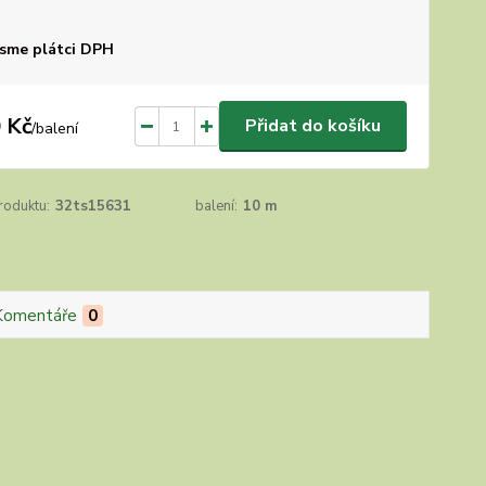
sme plátci DPH
 Kč
Přidat do košíku
/
balení
roduktu:
32ts15631
balení:
10 m
Komentáře
0