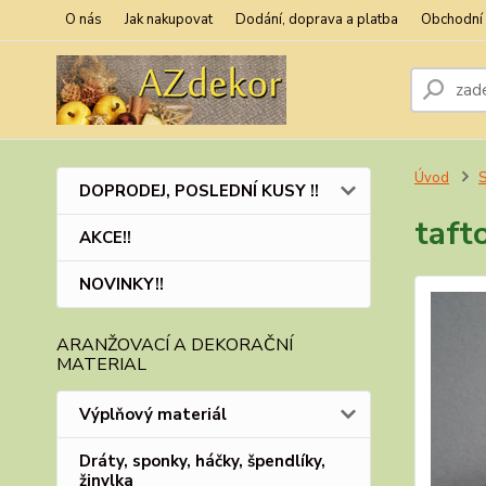
O nás
Jak nakupovat
Dodání, doprava a platba
Obchodní
Úvod
S
DOPRODEJ, POSLEDNÍ KUSY !!
taft
AKCE!!
NOVINKY!!
ARANŽOVACÍ A DEKORAČNÍ
MATERIAL
Výplňový materiál
Dráty, sponky, háčky, špendlíky,
žinylka