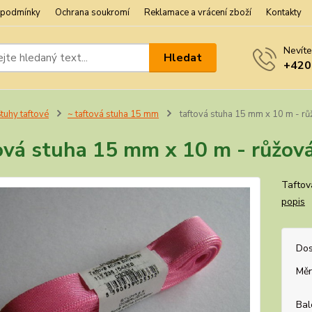
 podmínky
Ochrana soukromí
Reklamace a vrácení zboží
Kontakty
Nevíte
Hledat
+420
tuhy taftové
~ taftová stuha 15 mm
taftová stuha 15 mm x 10 m - rů
ová stuha 15 mm x 10 m - růžová
Taftov
popis
Dos
Měr
Bal