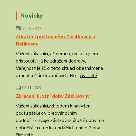
Novinky
28.02.2025
Zdražení poštovného Zásilkovny a
Balíkovny
Vážení zákazníci, ač nerada, musela jsem
přistoupit i já ke zdražení dopravy.
Veřejnost je již o této situaci obeznámena
z mnoha článků v médiích. Bo...
číst celé
05.11.2023
Zkrácení úložní doby Zásilkovny
Vážení zákazníci,vzhledem k navýšení
počtu zásilek v předvánočním
období, zkracuje Zásilkovna úložní doby na
pobočkách na 5 kalendářních dnů + 2 dny...
číst celé