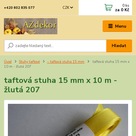
0
ks
CZK
+420 602 835 077
za
0 Kč
Menu
Hledat
Úvod
Stuhy taftové
~ taftová stuha 15 mm
taftová stuha 15 mm x
10 m - žlutá 207
taftová stuha 15 mm x 10 m -
žlutá 207