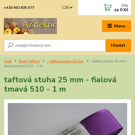
0
ks
CZK
+420 602 835 077
za
0 Kč
Menu
Hledat
Úvod
Stuhy taftové
~ taftová stuha 25 mm
taftová stuha 25 mm -
fialová tmavá 510 - 1 m
taftová stuha 25 mm - fialová
tmavá 510 - 1 m