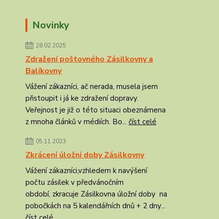
Novinky
28.02.2025
Zdražení poštovného Zásilkovny a
Balíkovny
Vážení zákazníci, ač nerada, musela jsem
přistoupit i já ke zdražení dopravy.
Veřejnost je již o této situaci obeznámena
z mnoha článků v médiích. Bo...
číst celé
05.11.2023
Zkrácení úložní doby Zásilkovny
Vážení zákazníci,vzhledem k navýšení
počtu zásilek v předvánočním
období, zkracuje Zásilkovna úložní doby na
pobočkách na 5 kalendářních dnů + 2 dny...
číst celé