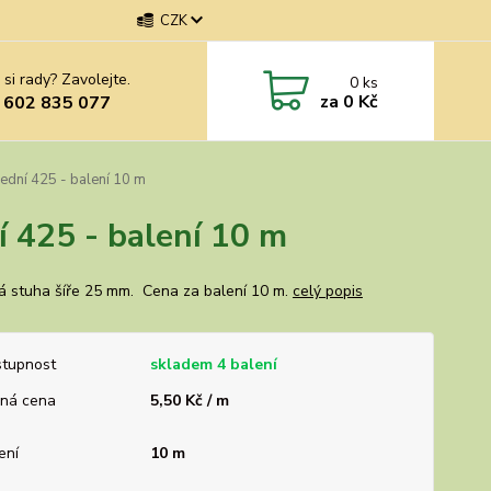
CZK
 si rady? Zavolejte.
0
ks
za
0 Kč
 602 835 077
ední 425 - balení 10 m
 425 - balení 10 m
á stuha šíře 25 mm. Cena za balení 10 m.
celý popis
tupnost
skladem 4 balení
ná cena
5,50 Kč / m
ení
10 m