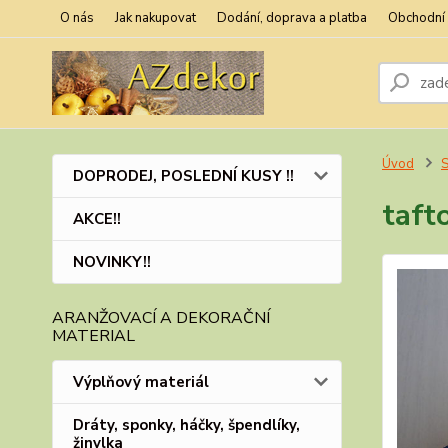
O nás
Jak nakupovat
Dodání, doprava a platba
Obchodní
Úvod
S
DOPRODEJ, POSLEDNÍ KUSY !!
taft
AKCE!!
NOVINKY!!
ARANŽOVACÍ A DEKORAČNÍ
MATERIAL
Výplňový materiál
Dráty, sponky, háčky, špendlíky,
žinylka