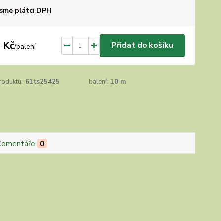
sme plátci DPH
 Kč
Přidat do košíku
/
balení
roduktu:
61ts25425
balení:
10 m
Komentáře
0