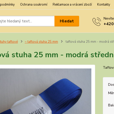
 podmínky
Ochrana soukromí
Reklamace a vrácení zboží
Kontakty
Nevíte
Hledat
+420
tuhy taftové
~ taftová stuha 25 mm
taftová stuha 25 mm - modrá stř
ová stuha 25 mm - modrá střední
Taftov
Dos
Měr
Bal