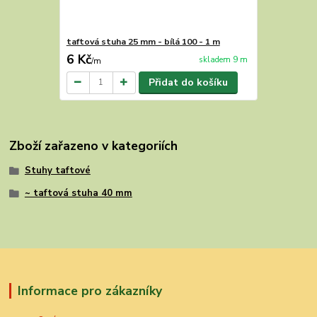
taftová stuha 25 mm - bílá 100 - 1 m
6 Kč
skladem 9 m
/
m
Přidat do košíku
Zboží zařazeno v kategoriích
Stuhy taftové
~ taftová stuha 40 mm
Informace pro zákazníky