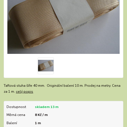
Taftová stuha šíře 40 mm. Originální balení 10 m. Prodej na metry. Cena
za 1 m.
celý popis
Dostupnost
skladem 13 m
Měrná cena
8 Kč / m
Balení
1 m