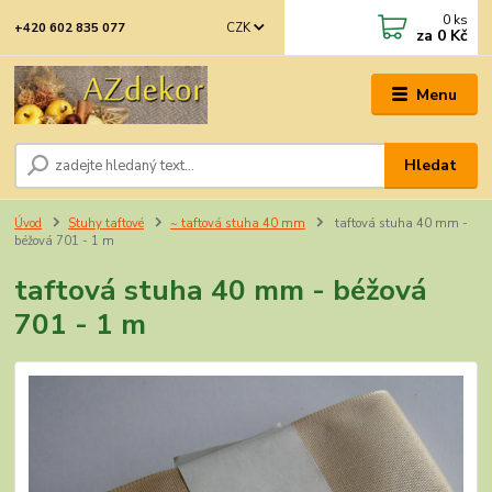
0
ks
CZK
+420 602 835 077
za
0 Kč
Menu
Hledat
Úvod
Stuhy taftové
~ taftová stuha 40 mm
taftová stuha 40 mm -
béžová 701 - 1 m
taftová stuha 40 mm - béžová
701 - 1 m