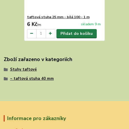
taftová stuha 25 mm - bílá 100 - 1 m
6 Kč
skladem 9 m
/
m
Přidat do košíku
Zboží zařazeno v kategoriích
Stuhy taftové
~ taftová stuha 40 mm
Informace pro zákazníky