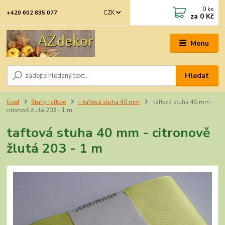
0
ks
CZK
+420 602 835 077
za
0 Kč
Menu
Hledat
Úvod
Stuhy taftové
~ taftová stuha 40 mm
taftová stuha 40 mm -
citronově žlutá 203 - 1 m
taftová stuha 40 mm - citronově
žlutá 203 - 1 m