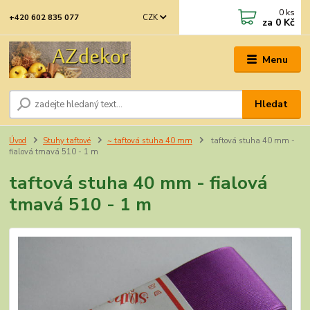
0
ks
CZK
+420 602 835 077
za
0 Kč
Menu
Hledat
Úvod
Stuhy taftové
~ taftová stuha 40 mm
taftová stuha 40 mm -
fialová tmavá 510 - 1 m
taftová stuha 40 mm - fialová
tmavá 510 - 1 m