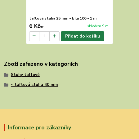
taftová stuha 25 mm - bílá 100 - 1 m
6 Kč
skladem 9 m
/
m
Přidat do košíku
Zboží zařazeno v kategoriích
Stuhy taftové
~ taftová stuha 40 mm
Informace pro zákazníky