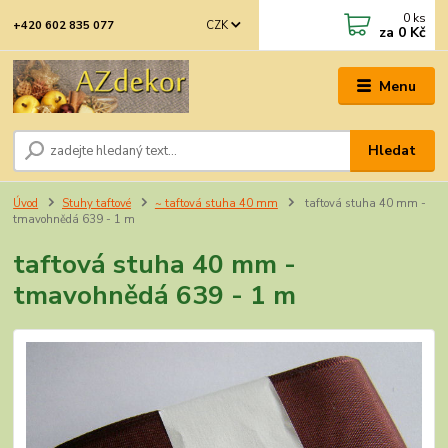
0
ks
CZK
+420 602 835 077
za
0 Kč
Menu
Hledat
Úvod
Stuhy taftové
~ taftová stuha 40 mm
taftová stuha 40 mm -
tmavohnědá 639 - 1 m
taftová stuha 40 mm -
tmavohnědá 639 - 1 m