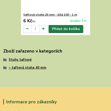
taftová stuha 25 mm - bílá 100 - 1 m
6 Kč
skladem 9 m
/
m
Přidat do košíku
Zboží zařazeno v kategoriích
Stuhy taftové
~ taftová stuha 40 mm
Informace pro zákazníky