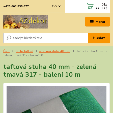
0
ks
CZK
+420 602 835 077
za
0 Kč
Menu
Hledat
Úvod
Stuhy taftové
~ taftová stuha 40 mm
taftová stuha 40 mm -
zelená tmavá 317 - balení 10 m
taftová stuha 40 mm - zelená
tmavá 317 - balení 10 m