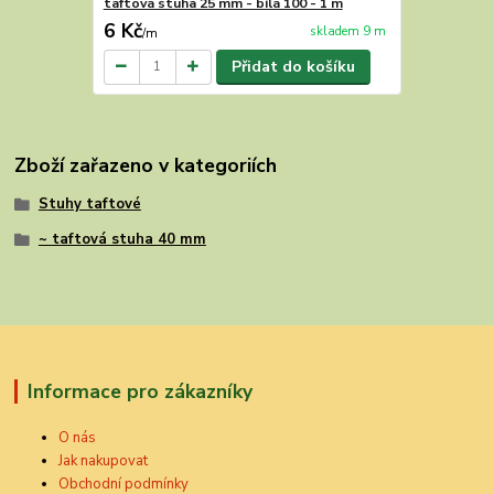
taftová stuha 25 mm - bílá 100 - 1 m
6 Kč
skladem 9 m
/
m
Přidat do košíku
Zboží zařazeno v kategoriích
Stuhy taftové
~ taftová stuha 40 mm
Informace pro zákazníky
O nás
Jak nakupovat
Obchodní podmínky