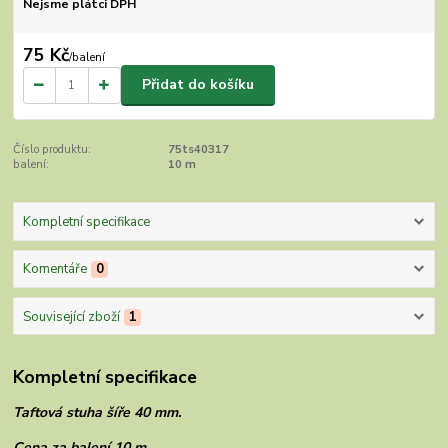
Nejsme plátci DPH
75 Kč
/
balení
Přidat do košíku
Číslo produktu:
75ts40317
balení:
10 m
Kompletní specifikace
Komentáře
0
Související zboží
1
Kompletní specifikace
Taftová stuha šíře 40 mm.
Cena za balení 10 m.