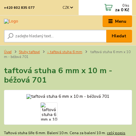
0
ks
CZK
+420 602 835 077
za
0 Kč
Menu
Hledat
Úvod
Stuhy taftové
~ taftová stuha 6 mm
taftová stuha 6 mm x 10
m - béžová 701
taftová stuha 6 mm x 10 m -
béžová 701
Taftová stuha šíře 6 mm. Balení 10 m. Cena za balení 10 m.
celý popis