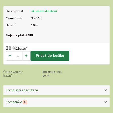
Dostupnost
skladem 4 balení
Měrná cena
3 Kč / m
Balení
10 m
Nejsme plátci DPH
30 Kč
/
balení
Přidat do košíku
Číslo produktu:
80taft06-701
balení:
10 m
Kompletní specifikace
Komentáře
0