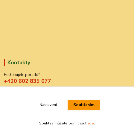
Kontakty
Potřebujete poradit?
+420 602 835 077
azdekor@seznam.cz
Souhlasím
Nastavení
Souhlas můžete odmítnout
zde
.
Vytvořeno na
Eshop-rychle.cz