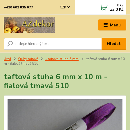
0
ks
CZK
+420 602 835 077
za
0 Kč
Menu
Hledat
Úvod
Stuhy taftové
~ taftová stuha 6 mm
taftová stuha 6 mm x 10
m - fialová tmavá 510
taftová stuha 6 mm x 10 m -
fialová tmavá 510