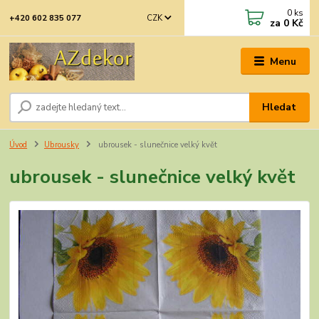
0
ks
CZK
+420 602 835 077
za
0 Kč
Menu
Hledat
Úvod
Ubrousky
ubrousek - slunečnice velký květ
ubrousek - slunečnice velký květ