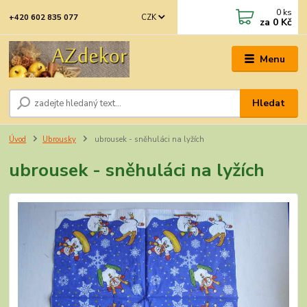
0
ks
CZK
+420 602 835 077
za
0 Kč
Menu
Hledat
Úvod
Ubrousky
ubrousek - sněhuláci na lyžích
ubrousek - sněhuláci na lyžích