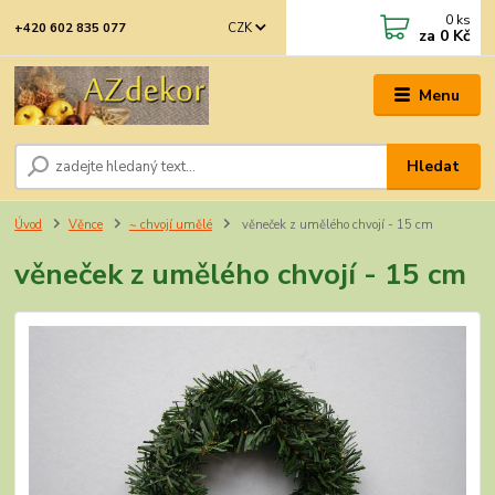
0
ks
CZK
+420 602 835 077
za
0 Kč
Menu
Hledat
Úvod
Věnce
~ chvojí umělé
věneček z umělého chvojí - 15 cm
věneček z umělého chvojí - 15 cm