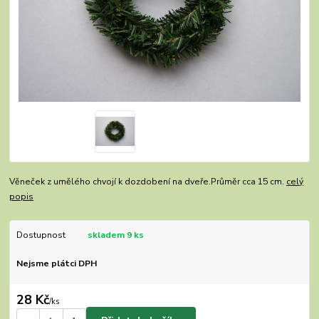
Věneček z umělého chvojí k dozdobení na dveře.Průměr cca 15 cm.
celý
popis
Dostupnost
skladem 9 ks
Nejsme plátci DPH
28 Kč
/
ks