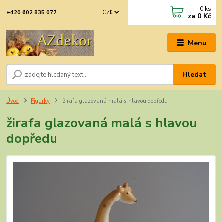
0
ks
CZK
+420 602 835 077
za
0 Kč
Menu
Hledat
Úvod
Figurky
žirafa glazovaná malá s hlavou dopředu
žirafa glazovaná malá s hlavou
dopředu